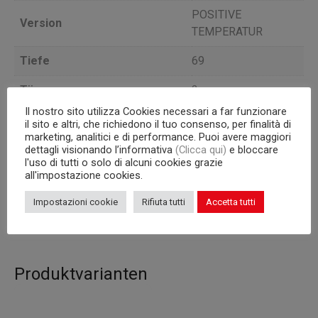
POSITIVE
Version
TEMPERATUR
Tiefe
69
Türen
2
Il nostro sito utilizza Cookies necessari a far funzionare
Kondensatoreinheit
a bordo
il sito e altri, che richiedono il tuo consenso, per finalità di
marketing, analitici e di performance. Puoi avere maggiori
Interne Kapazität
GN 1/1 Roste
dettagli visionando l’informativa
(Clicca qui)
e bloccare
l'uso di tutti o solo di alcuni cookies grazie
all'impostazione cookies.
Korpus
760
Impostazioni cookie
Rifiuta tutti
Accetta tutti
Inhalt (l)
311
Produktvarianten