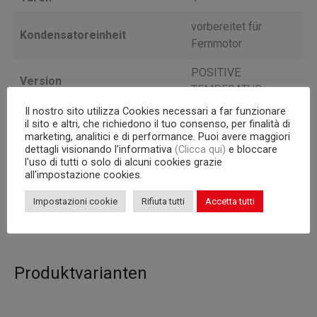
vorbereitet für
Kondensatoreinheit
Fernmotor
POSITIVE
Version
TEMPERATUR
Il nostro sito utilizza Cookies necessari a far funzionare
Tiefe
70
il sito e altri, che richiedono il tuo consenso, per finalità di
marketing, analitici e di performance. Puoi avere maggiori
Interne Kapazität
GN 1/1 Roste
dettagli visionando l’informativa
(Clicca qui)
e bloccare
l'uso di tutti o solo di alcuni cookies grazie
all'impostazione cookies.
Korpus
665
Impostazioni cookie
Rifiuta tutti
Accetta tutti
Inhalt (l)
563
Produktvarianten