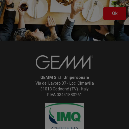
Ok
GEMM S.r.l. Unipersonale
Via del Lavoro 37 - Loc. Cimavilla
31013 Codogné (TV) - Italy
P.IVA 03441880261