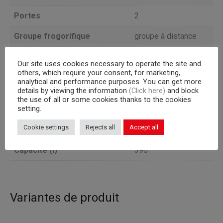
Portes
2
Groupe frogorifique
groupe à distance
TEMPÉRATURE
Version
Our site uses cookies necessary to operate the site and
NÉGATIVE
others, which require your consent, for marketing,
analytical and performance purposes. You can get more
Profondeur
80
details by viewing the information
(Click here)
and block
the use of all or some cookies thanks to the cookies
setting.
Capacité interne
grilles 600×400 mm
Cookie settings
Rejects all
Accept all
Corps
710
Capacité (l)
390
Variantes de produit