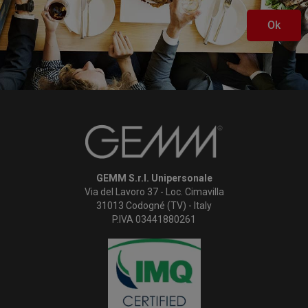
Ok
GEMM S.r.l. Unipersonale
Via del Lavoro 37 - Loc. Cimavilla
31013 Codogné (TV) - Italy
P.IVA 03441880261