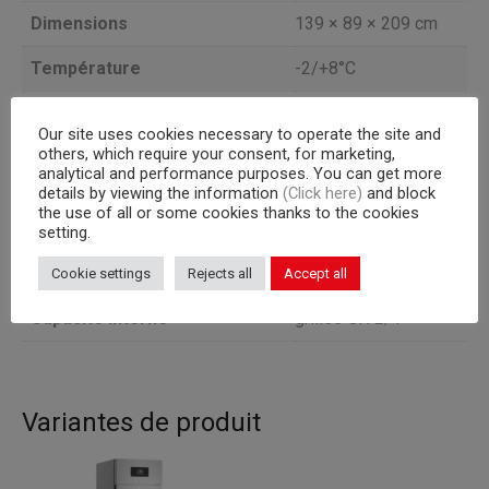
Dimensions
139 × 89 × 209 cm
Température
-2/+8°C
Capacité (l)
1279
Our site uses cookies necessary to operate the site and
others, which require your consent, for marketing,
Portes
4 1/2
analytical and performance purposes. You can get more
details by viewing the information
(Click here)
and block
Groupe frogorifique
a bordo
the use of all or some cookies thanks to the cookies
setting.
TEMPÉRATURE
Version
NORMALE
Cookie settings
Rejects all
Accept all
Capacité interne
grilles GN 2/1
Variantes de produit